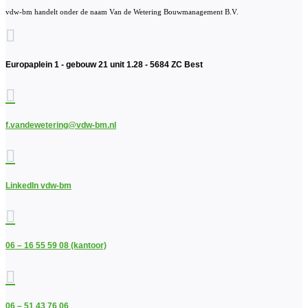
vdw-bm handelt onder de naam Van de Wetering Bouwmanagement B.V.

Europaplein 1 - gebouw 21 unit 1.28 - 5684 ZC Best

f.vandewetering@vdw-bm.nl

LinkedIn vdw-bm

06 – 16 55 59 08 (kantoor)

06 – 51 43 76 06