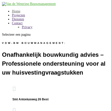
Home
Projecten
Diensten
Contact
Privacy
Selecteer een pagina
VDW-BM BOUWMANAGEMENT:
Onafhankelijk bouwkundig advies –
Professionele ondersteuning voor al
uw huisvestingvraagstukken

Sint Antoniusweg 26 Best
